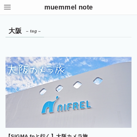
muemmel note
大阪
– tag –
【SIGMA fpと行く】大阪カメラ旅